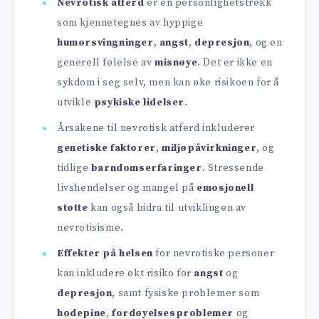
Nevrotisk atferd
er en personlighetstrekk
som kjennetegnes av hyppige
humørsvingninger
,
angst
,
depresjon
, og en
generell følelse av
misnøye
. Det er ikke en
sykdom i seg selv, men kan øke risikoen for å
utvikle
psykiske lidelser
.
Årsakene til nevrotisk atferd inkluderer
genetiske faktorer
,
miljøpåvirkninger
, og
tidlige
barndomserfaringer
. Stressende
livshendelser og mangel på
emosjonell
støtte
kan også bidra til utviklingen av
nevrotisisme.
Effekter på helsen
for nevrotiske personer
kan inkludere økt risiko for
angst
og
depresjon
, samt fysiske problemer som
hodepine
,
fordøyelsesproblemer
og