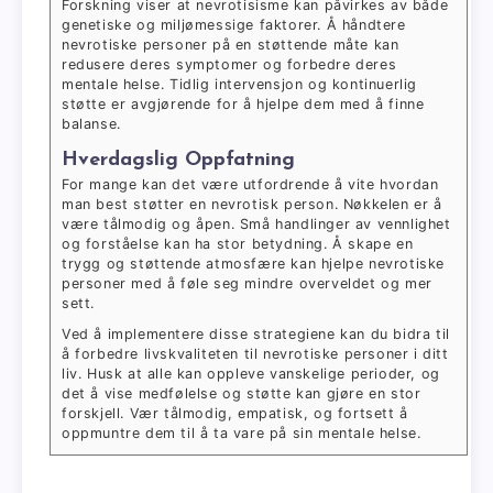
Forskning viser at nevrotisisme kan påvirkes av både
genetiske og miljømessige faktorer. Å håndtere
nevrotiske personer på en støttende måte kan
redusere deres symptomer og forbedre deres
mentale helse. Tidlig intervensjon og kontinuerlig
støtte er avgjørende for å hjelpe dem med å finne
balanse.
Hverdagslig Oppfatning
For mange kan det være utfordrende å vite hvordan
man best støtter en nevrotisk person. Nøkkelen er å
være tålmodig og åpen. Små handlinger av vennlighet
og forståelse kan ha stor betydning. Å skape en
trygg og støttende atmosfære kan hjelpe nevrotiske
personer med å føle seg mindre overveldet og mer
sett.
Ved å implementere disse strategiene kan du bidra til
å forbedre livskvaliteten til nevrotiske personer i ditt
liv. Husk at alle kan oppleve vanskelige perioder, og
det å vise medfølelse og støtte kan gjøre en stor
forskjell. Vær tålmodig, empatisk, og fortsett å
oppmuntre dem til å ta vare på sin mentale helse.