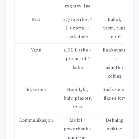
regntøy, lue
Mat
Frysetørket ×
Enkel,
2 + nøtter +
varm, tung
sjokolade
kalori
Vann
1,5 L flaske +
Bekkevann
primus til å
+ 2
koke
minutter
koking
Sikkerhet
Hodelykt,
Småskader
kniv, plaster,
fikses fort
ibux
Kommunikasjon
Mobil +
Dekning
powerbank +
svikter
papirkart