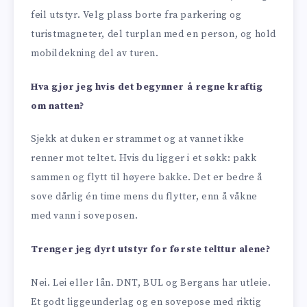
feil utstyr. Velg plass borte fra parkering og
turistmagneter, del turplan med en person, og hold
mobildekning del av turen.
Hva gjør jeg hvis det begynner å regne kraftig
om natten?
Sjekk at duken er strammet og at vannet ikke
renner mot teltet. Hvis du ligger i et søkk: pakk
sammen og flytt til høyere bakke. Det er bedre å
sove dårlig én time mens du flytter, enn å våkne
med vann i soveposen.
Trenger jeg dyrt utstyr for første telttur alene?
Nei. Lei eller lån. DNT, BUL og Bergans har utleie.
Et godt liggeunderlag og en sovepose med riktig