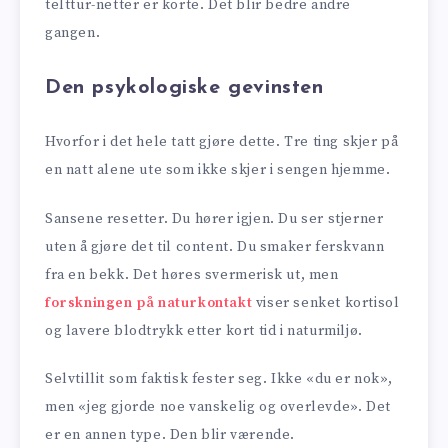
telttur-netter er korte. Det blir bedre andre
gangen.
Den psykologiske gevinsten
Hvorfor i det hele tatt gjøre dette. Tre ting skjer på
en natt alene ute som ikke skjer i sengen hjemme.
Sansene resetter. Du hører igjen. Du ser stjerner
uten å gjøre det til content. Du smaker ferskvann
fra en bekk. Det høres svermerisk ut, men
forskningen på naturkontakt
viser senket kortisol
og lavere blodtrykk etter kort tid i naturmiljø.
Selvtillit som faktisk fester seg. Ikke «du er nok»,
men «jeg gjorde noe vanskelig og overlevde». Det
er en annen type. Den blir værende.