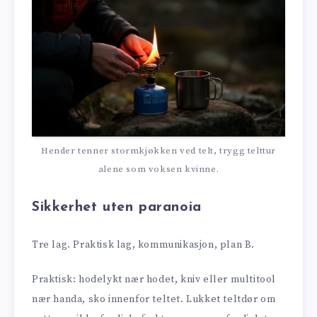
Hender tenner stormkjøkken ved telt, trygg telttur
alene som voksen kvinne.
Sikkerhet uten paranoia
Tre lag. Praktisk lag, kommunikasjon, plan B.
Praktisk: hodelykt nær hodet, kniv eller multitool
nær handa, sko innenfor teltet. Lukket teltdør om