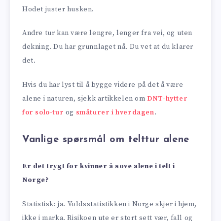
Hodet juster husken.
Andre tur kan være lengre, lenger fra vei, og uten
dekning. Du har grunnlaget nå. Du vet at du klarer
det.
Hvis du har lyst til å bygge videre på det å være
alene i naturen, sjekk artikkelen om
DNT-hytter
for solo-tur
og
småturer i hverdagen
.
Vanlige spørsmål om telttur alene
Er det trygt for kvinner å sove alene i telt i
Norge?
Statistisk: ja. Voldsstatistikken i Norge skjer i hjem,
ikke i marka. Risikoen ute er stort sett vær, fall og