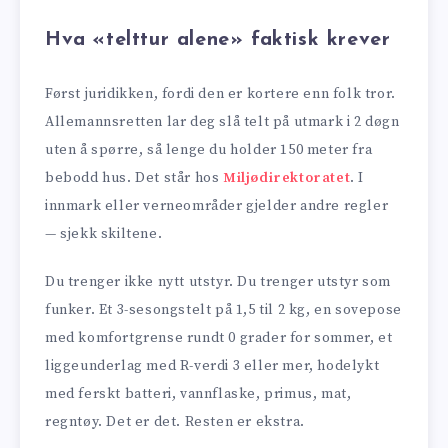
Hva «telttur alene» faktisk krever
Først juridikken, fordi den er kortere enn folk tror.
Allemannsretten lar deg slå telt på utmark i 2 døgn
uten å spørre, så lenge du holder 150 meter fra
bebodd hus. Det står hos
Miljødirektoratet
. I
innmark eller verneområder gjelder andre regler
— sjekk skiltene.
Du trenger ikke nytt utstyr. Du trenger utstyr som
funker. Et 3-sesongstelt på 1,5 til 2 kg, en sovepose
med komfortgrense rundt 0 grader for sommer, et
liggeunderlag med R-verdi 3 eller mer, hodelykt
med ferskt batteri, vannflaske, primus, mat,
regntøy. Det er det. Resten er ekstra.