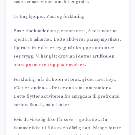
case-scenarier som om det er gratis.
To ting hjelper. Pust og forklaring.
Pust: 4 sekunder inn gjennom nesa, 6 sekunder ut.
Gjenta i 5 minutter. Dette aktiverer parasympatikus.
Hjernen tror den er trygg når kroppen oppfører
seg trygg. Vi har gått dypt inn i dette i artikkelen
om
vagusnerven og pusteøvelser
.
Forklaring: når du hører et brak, gi det navn høyt.
«Det er vinden.» «Det er en stein som ramler.»
Dette flytter aktiviteten fra amygdala til prefrontal
cortex. Banalt, men funker.
Hvis du virkelig ikke får sove — godta det. Du
kommer ikke til å dø av én dårlig natt. Mange første