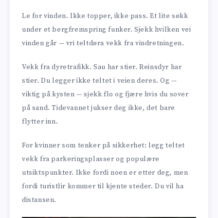
Le for vinden. Ikke topper, ikke pass. Et lite søkk
under et bergfremspring funker. Sjekk hvilken vei
vinden går — vri teltdøra vekk fra vindretningen.
Vekk fra dyretrafikk. Sau har stier. Reinsdyr har
stier. Du legger ikke teltet i veien deres. Og —
viktig på kysten — sjekk flo og fjære hvis du sover
på sand. Tidevannet jukser deg ikke, det bare
flytter inn.
For kvinner som tenker på sikkerhet: legg teltet
vekk fra parkeringsplasser og populære
utsiktspunkter. Ikke fordi noen er etter deg, men
fordi turistlir kommer til kjente steder. Du vil ha
distansen.