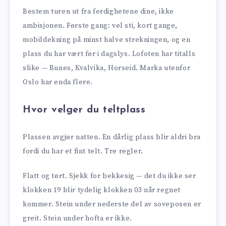
Bestem turen ut fra ferdighetene dine, ikke
ambisjonen. Første gang: vel sti, kort gange,
mobildekning på minst halve strekningen, og en
plass du har vært før i dagslys. Lofoten har titalls
slike — Bunes, Kvalvika, Horseid. Marka utenfor
Oslo har enda flere.
Hvor velger du teltplass
Plassen avgjør natten. En dårlig plass blir aldri bra
fordi du har et fint telt. Tre regler.
Flatt og tørt. Sjekk for bekkesig — det du ikke ser
klokken 19 blir tydelig klokken 03 når regnet
kommer. Stein under nederste del av soveposen er
greit. Stein under hofta er ikke.