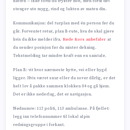
natten — ikke fordi du frykter noe, men fordi det
stenger ute mygg, vind og lukten av maten din.
Kommunikasjon: del turplan med én person før du
går. Forventet retur, plan B-rute, hva de skal gjøre
hvis du ikke melder ifra.
Røde Kors anbefaler
at
du sender posisjon før du mister dekning.
Tekstmelding tar mindre kraft enn en samtale.
Plan B: vit hvor nærmeste hytte, vei eller bygd
ligger. Hvis været snur eller du sover dårlig, er det
helt lov å pakke sammen klokken 04 og gå hjem.
Det er ikke nederlag, det er navigasjon.
Nødnumre: 112 politi, 113 ambulanse. På fjellet:
legg inn telefonnummer til lokal alpin
redningsgruppe i forkant.