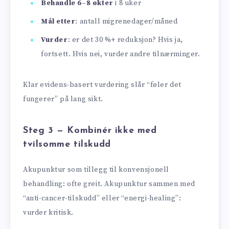
Behandle 6–8 økter
i 8 uker
Mål etter
: antall migrenedager/måned
Vurder
: er det 30 %+ reduksjon? Hvis ja,
fortsett. Hvis nei, vurder andre tilnærminger.
Klar evidens-basert vurdering slår “føler det
fungerer” på lang sikt.
Steg 3 — Kombinér ikke med
tvilsomme tilskudd
Akupunktur som tillegg til konvensjonell
behandling: ofte greit. Akupunktur sammen med
“anti-cancer-tilskudd” eller “energi-healing”:
vurder kritisk.