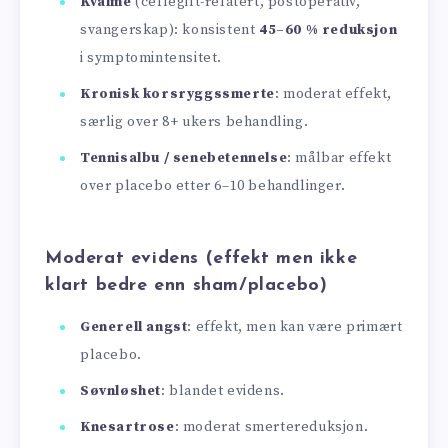
Kvalme
(cellegift-relatert, postoperativ,
svangerskap): konsistent
45–60 % reduksjon
i symptomintensitet.
Kronisk korsryggssmerte
: moderat effekt,
særlig over 8+ ukers behandling.
Tennisalbu / sene­betennelse
: målbar effekt
over placebo etter 6–10 behandlinger.
Moderat evidens (effekt men ikke
klart bedre enn sham/placebo)
Generell angst
: effekt, men kan være primært
placebo.
Søvnløshet
: blandet evidens.
Knesartrose
: moderat smertereduksjon.