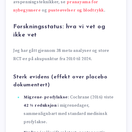
avspenningsteknikker, se
pranayama for
nybegynnere
og
pusteøvelser og blodtrykk
.
Forskningsstatus: hva vi vet og
ikke vet
Jeg har gått gjennom 38 meta-analyser og store
RCT-er på akupunktur fra 2010 til 2024.
Sterk evidens (effekt over placebo
dokumentert)
Migrene-profylakse
: Cochrane (2016) viste
42 % reduksjon
i migrenedager,
sammenlignbart med standard medisinsk
profylakse.