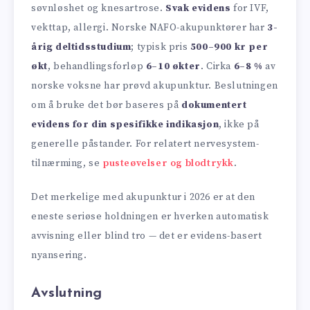
søvnløshet og knesartrose.
Svak evidens
for IVF,
vekttap, allergi. Norske NAFO-akupunktører har
3-
årig deltidsstudium
; typisk pris
500–900 kr per
økt
, behandlingsforløp
6–10 økter
. Cirka
6–8 %
av
norske voksne har prøvd akupunktur. Beslutningen
om å bruke det bør baseres på
dokumentert
evidens for din spesifikke indikasjon
, ikke på
generelle påstander. For relatert nervesystem-
tilnærming, se
pusteøvelser og blodtrykk
.
Det merkelige med akupunktur i 2026 er at den
eneste seriøse holdningen er hverken automatisk
avvisning eller blind tro — det er evidens-basert
nyansering.
Avslutning