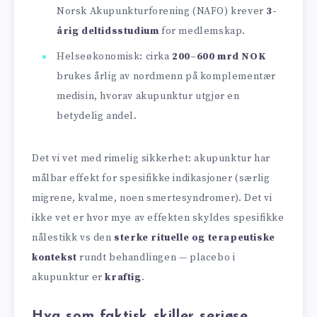
Norsk Akupunktur­forening (NAFO) krever
3-
årig deltidsstudium
for medlemskap.
Helseøkonomisk: cirka
200–600 mrd NOK
brukes årlig av nordmenn på komplementær
medisin, hvorav akupunktur utgjør en
betydelig andel.
Det vi vet med rimelig sikkerhet: akupunktur har
målbar effekt for spesifikke indikasjoner (særlig
migrene, kvalme, noen smertesyndromer). Det vi
ikke vet er hvor mye av effekten skyldes spesifikke
nålestikk vs den
sterke rituelle og terapeutiske
kontekst
rundt behandlingen — placebo i
akupunktur er
kraftig
.
Hva som faktisk skiller seriøse