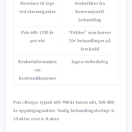
Henvises til lege
Avskrekker fra
ved alarmsignaler
konvensjonell
behandling
Pris 600–1200 kr
“Pakker” som krever
per økt
20+ behandlinger på
forskudd
Brukerinformasjon
Ingen risikodialog
om
kontrandikasjoner
Pris i Norge: typisk 600–900 kr første økt, 500–800
kr oppfølgings­økter. Vanlig behandlingsforløp: 6–
10 økter over 6–8 uker.