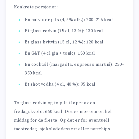
Konkrete porsjoner:
En halvliter pils (4,7 % alk.): 200–215 kcal
Et glass rødvin (15 cl, 13 %): 130 kcal
Et glass hvitvin (15 cl, 12 %): 120 kcal
En G&T (4 cl gin + tonic): 180 kcal
En cocktail (margarita, espresso martini): 250–
350 kcal
Et shot vodka (4 cl, 40 %): 95 kcal
To glass rødvin og to pils i løpet av en
fredagskveld: 660 kcal. Det er mer enn en hel
middag for de fleste. Og det er før eventuell
tacofredag, sjokoladedessert eller nattchips.