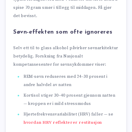
spise 70 gram smør i tillegg til middagen. Få gjør
det bevisst.
Søvn-effekten som ofte ignoreres
Selv ett til to glass alkohol påvirker søvnarkitektur
betydelig. Forskning fra Nasjonalt
kompetansesenter for søvnsykdommer viser:
REM-søvn reduseres med 24–30 prosent i
andre halvdel av natten
Kortisol stiger 30–40 prosent gjennom natten
— kroppen er i mild stressmodus
Hjertefrekvensvariabilitet (HRV) faller — se
hvordan HRV reflekterer restitusjon