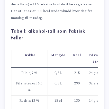
der ellers) = 1160 ekstra kcal du ikke registrerer.
Det utligner et 300 kcal underskudd hver dag fra
mandag til torsdag.
Tabell: alkohol-tall som faktisk
teller
Drikke
Mengde
Kcal
Tilsvarer
i fett
Pils 4,7 %
0,5 L
215
24 g smør
Pils, sterkøl 6,5
0,5 L
290
32 g smør
%
Rødvin 13 %
15 cl
130
14 g smør