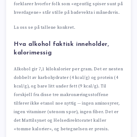
forklarer hvorfor folk som «egentlig spiser sunt på
hverdagene» står stille på badevekta i månedsvis.
La oss se på tallene konkret.
Hva alkohol faktisk inneholder,
kalorimessig
Alkohol gir 7,1 kilokalorier per gram. Det er nesten
dobbelt av karbohydrater (4 kcal/g) og protein (4
kcal/g), og bare litt under fett (9 kcal/g). Til
forskjell fra disse tre makronæringsstoffene
tilfører ikke etanol noe nyttig — ingen aminosyrer,
ingen vitaminer (utenom spor), ingen fiber. Det er
det Mattilsynet og Helsedirektoratet kaller
«tomme kalorier», og betegnelsen er presis.