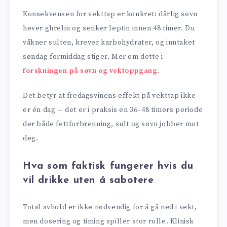
Konsekvensen for vekttap er konkret: dårlig søvn
hever ghrelin og senker leptin innen 48 timer. Du
våkner sulten, krever karbohydrater, og inntaket
søndag formiddag stiger. Mer om dette i
forskningen på søvn og vektoppgang
.
Det betyr at fredagsvinens effekt på vekttap ikke
er én dag — det er i praksis en 36–48 timers periode
der både fettforbrenning, sult og søvn jobber mot
deg.
Hva som faktisk fungerer hvis du
vil drikke uten å sabotere
Total avhold er ikke nødvendig for å gå ned i vekt,
men dosering og timing spiller stor rolle. Klinisk