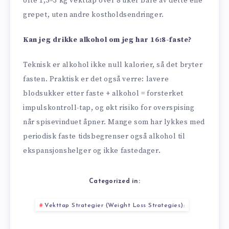
ofte 1,5–3 kg vekttap over 8 uker bare av dette ene
grepet, uten andre kostholdsendringer.
Kan jeg drikke alkohol om jeg har 16:8-faste?
Teknisk er alkohol ikke null kalorier, så det bryter
fasten. Praktisk er det også verre: lavere
blodsukker etter faste + alkohol = forsterket
impulskontroll-tap, og økt risiko for overspising
når spisevinduet åpner. Mange som har lykkes med
periodisk faste tidsbegrenser også alkohol til
ekspansjonshelger og ikke fastedager.
Categorized in:
Vekttap Strategier (Weight Loss Strategies):