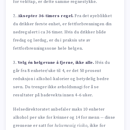
for vekttap, er dette samme regnestykke.
2.
Aksepter 36-timers regel.
Fra det øyeblikket
du drikker første enhet, er fettforbrenningen din
nedregulert i ca 36 timer. Hvis du drikker både
fredag og lørdag, er du i praksis ute av
fettforbrenningssone hele helgen.
3.
Velg én helgevane å fjerne, ikke alle.
Hvis du
går fra 8 enheter/uke til 4, er det 50 prosent
reduksjon i alkohol-kalorier og betydelig bedre
søvn. Du trenger ikke avholdsmagi for å se
resultater på badevekta innen 4–6 uker.
Helsedirektoratet anbefaler maks 10 enheter
alkohol per uke for kvinner og 14 for menn — disse
grensene er satt for
helsemessig risiko
, ikke for