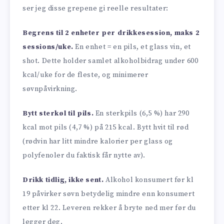
ser jeg disse grepene gi reelle resultater:
Begrens til 2 enheter per drikkesession, maks 2
sessions/uke.
En enhet = en pils, et glass vin, et
shot. Dette holder samlet alkoholbidrag under 600
kcal/uke for de fleste, og minimerer
søvnpåvirkning.
Bytt sterkøl til pils.
En sterkpils (6,5 %) har 290
kcal mot pils (4,7 %) på 215 kcal. Bytt hvit til rød
(rødvin har litt mindre kalorier per glass og
polyfenoler du faktisk får nytte av).
Drikk tidlig, ikke sent.
Alkohol konsumert før kl
19 påvirker søvn betydelig mindre enn konsumert
etter kl 22. Leveren rekker å bryte ned mer før du
legger deg.