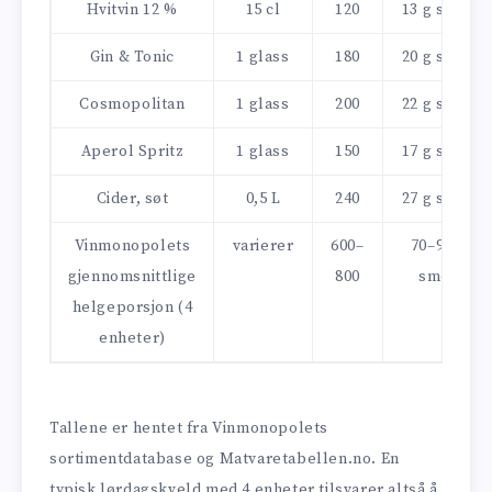
Hvitvin 12 %
15 cl
120
13 g smør
Gin & Tonic
1 glass
180
20 g smør
Cosmopolitan
1 glass
200
22 g smør
Aperol Spritz
1 glass
150
17 g smør
Cider, søt
0,5 L
240
27 g smør
Vinmonopolets
varierer
600–
70–90 g
gjennomsnittlige
800
smør
helgeporsjon (4
enheter)
Tallene er hentet fra Vinmonopolets
sortimentdatabase og Matvaretabellen.no. En
typisk lørdagskveld med 4 enheter tilsvarer altså å