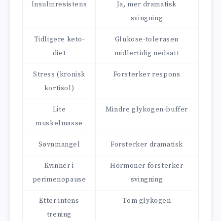
Insulinresistens
Ja, mer dramatisk
svingning
Tidligere keto-
Glukose-tolerasen
diet
midlertidig nedsatt
Stress (kronisk
Forsterker respons
kortisol)
Lite
Mindre glykogen-buffer
muskelmasse
Søvnmangel
Forsterker dramatisk
Kvinner i
Hormoner forsterker
perimenopause
svingning
Etter intens
Tom glykogen
trening