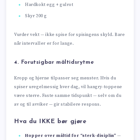
Hardkokt egg + gulrot
Skyr 200 g
Vurder vekt — ikke spise for spisingens skyld. Bare
når intervaller er for lange.
4. Forutsigbar måltidsrytme
Kropp og hjerne tilpasser seg mønster. Hvis du
spiser uregelmessig hver dag, vil hangry-toppene
være større. Faste samme tidspunkt — selv om du
av og til avviker — gir stabilere respons.
Hva du IKKE bør gjøre
Hopper over måltid for “sterk-disiplin”
—