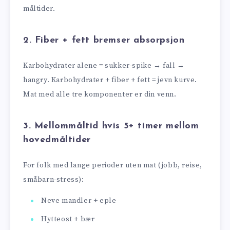
måltider.
2. Fiber + fett bremser absorpsjon
Karbohydrater alene = sukker-spike → fall →
hangry. Karbohydrater + fiber + fett = jevn kurve.
Mat med alle tre komponenter er din venn.
3. Mellommåltid hvis 5+ timer mellom
hoved­måltider
For folk med lange perioder uten mat (jobb, reise,
småbarn-stress):
Neve mandler + eple
Hytteost + bær