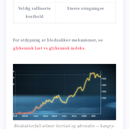
Veldig raffinerte
Større svingninger
kosthold
For utdypning av blodsukker-mekanismer, se
glykemisk last vs glykemisk indeks
.
Blodsukkerfall utløser kortisol og adrenalin — hangry-