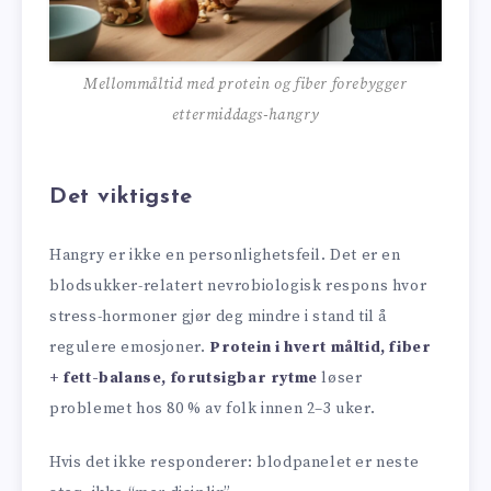
Mellommåltid med protein og fiber forebygger
ettermiddags-hangry
Det viktigste
Hangry er ikke en personlighets­feil. Det er en
blodsukker-relatert nevrobiologisk respons hvor
stress-hormoner gjør deg mindre i stand til å
regulere emosjoner.
Protein i hvert måltid, fiber
+ fett-balanse, forutsigbar rytme
løser
problemet hos 80 % av folk innen 2–3 uker.
Hvis det ikke responderer: blod­panelet er neste