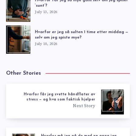
Hvorfor får jeg så mye gass selv om jeg spiser
‘sunt’?
July 13, 2026
Hvorfor er jeg så sulten 1 time etter middag —
selv om jeg spiste mye?
July 10, 2026
Other Stories
Hvorfor får jeg svette håndflater av
stress — og hva som faktisk hjelper
Next Story
Hvorfor må jeg på do med en gang jeg