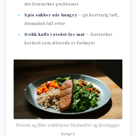
det forsterker problemet
Spis sukker når hangry
— gir kortvarig løft,
dramatisk fall etter
Drikk kaffe i stedet for mat
— forsterker
kortisol som allerede er forhøyet
Protein og fiber stabiliserer blodsukker og forebygger
hangry