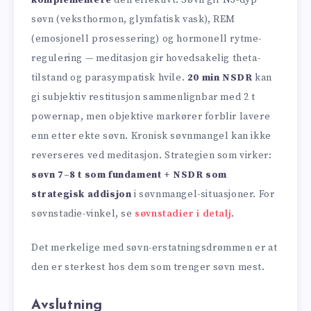
søvn (veksthormon, glymfatisk vask), REM
(emosjonell prosessering) og hormonell rytme-
regulering — meditasjon gir hovedsakelig theta-
tilstand og parasympatisk hvile.
20 min NSDR
kan
gi subjektiv restitusjon sammenlignbar med 2 t
powernap, men objektive markører forblir lavere
enn etter ekte søvn. Kronisk søvnmangel kan ikke
reverseres ved meditasjon. Strategien som virker:
søvn 7–8 t som fundament + NSDR som
strategisk addisjon
i søvnmangel-situasjoner. For
søvnstadie-vinkel, se
søvnstadier i detalj
.
Det merkelige med søvn-erstatningsdrømmen er at
den er sterkest hos dem som trenger søvn mest.
Avslutning