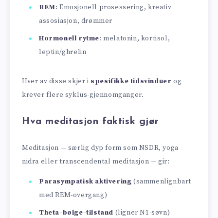
REM
: Emosjonell prosessering, kreativ
assosiasjon, drømmer
Hormonell rytme
: melatonin, kortisol,
leptin/ghrelin
Hver av disse skjer i
spesifikke tidsvinduer
og
krever flere syklus-gjennomganger.
Hva meditasjon faktisk gjør
Meditasjon — særlig dyp form som NSDR, yoga
nidra eller transcendental meditasjon — gir:
Parasympatisk aktivering
(sammenlignbart
med REM-overgang)
Theta-bølge-tilstand
(ligner N1-søvn)