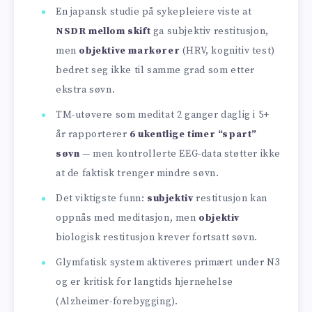
En japansk studie på sykepleiere viste at
NSDR mellom skift
ga subjektiv restitusjon,
men
objektive markører
(HRV, kognitiv test)
bedret seg ikke til samme grad som etter
ekstra søvn.
TM-utøvere som meditat 2 ganger daglig i 5+
år rapporterer
6 ukentlige timer “spart”
søvn
— men kontrollerte EEG-data støtter ikke
at de faktisk trenger mindre søvn.
Det viktigste funn:
subjektiv
restitusjon kan
oppnås med meditasjon, men
objektiv
biologisk restitusjon krever fortsatt søvn.
Glymfatisk system aktiveres primært under N3
og er kritisk for langtids hjernehelse
(Alzheimer-forebygging).