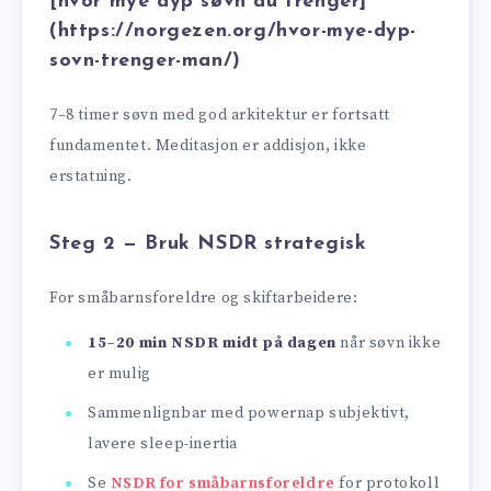
[hvor mye dyp søvn du trenger]
(https://norgezen.org/hvor-mye-dyp-
sovn-trenger-man/)
7–8 timer søvn med god arkitektur er fortsatt
fundamentet. Meditasjon er addisjon, ikke
erstatning.
Steg 2 — Bruk NSDR strategisk
For småbarnsforeldre og skiftarbeidere:
15–20 min NSDR midt på dagen
når søvn ikke
er mulig
Sammenlignbar med powernap subjektivt,
lavere sleep-inertia
Se
NSDR for småbarnsforeldre
for protokoll