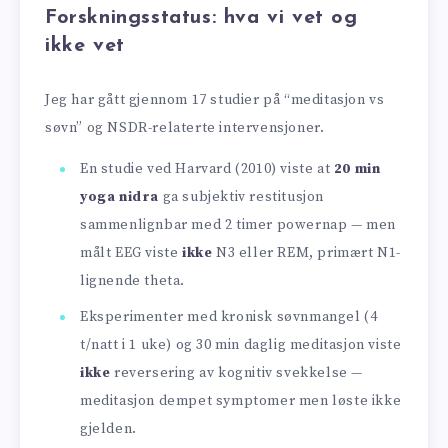
Forskningsstatus: hva vi vet og
ikke vet
Jeg har gått gjennom 17 studier på “meditasjon vs
søvn” og NSDR-relaterte intervensjoner.
En studie ved Harvard (2010) viste at
20 min
yoga nidra
ga subjektiv restitusjon
sammenlignbar med 2 timer powernap — men
målt EEG viste
ikke
N3 eller REM, primært N1-
lignende theta.
Eksperimenter med kronisk søvn­mangel (4
t/natt i 1 uke) og 30 min daglig meditasjon viste
ikke
reversering av kognitiv svekkelse —
meditasjon dempet symptomer men løste ikke
gjelden.